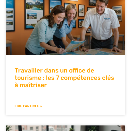
Travailler dans un office de
tourisme : les 7 compétences clés
à maîtriser
LIRE L'ARTICLE »