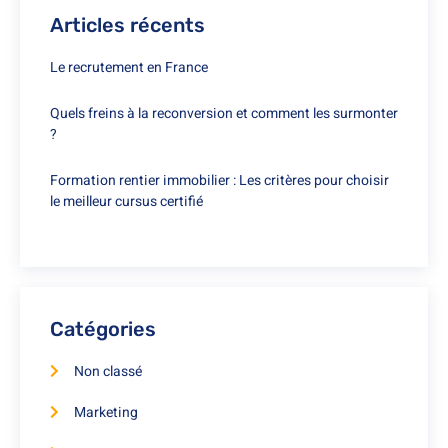
Articles récents
Le recrutement en France
Quels freins à la reconversion et comment les surmonter
?
Formation rentier immobilier : Les critères pour choisir
le meilleur cursus certifié
Catégories
Non classé
Marketing