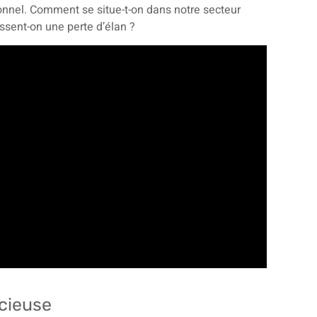
ionnel. Comment se situe-t-on dans notre secteur
essent-on une perte d’élan ?
acieuse