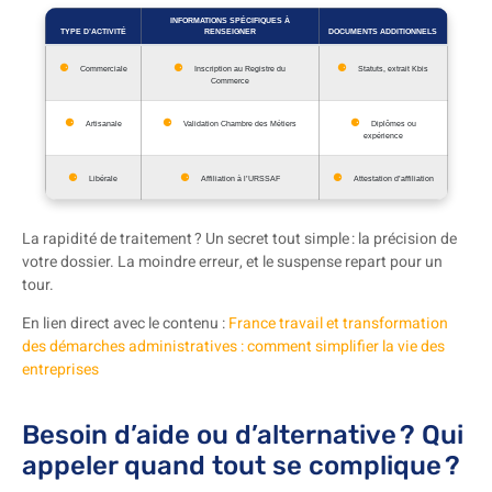
INFORMATIONS SPÉCIFIQUES À
TYPE D’ACTIVITÉ
RENSEIGNER
DOCUMENTS ADDITIONNELS
Commerciale
Inscription au Registre du
Statuts, extrait Kbis
Commerce
Artisanale
Validation Chambre des Métiers
Diplômes ou
expérience
Libérale
Affiliation à l’URSSAF
Attestation d’affiliation
La rapidité de traitement ? Un secret tout simple : la précision de
votre dossier. La moindre erreur, et le suspense repart pour un
tour.
En lien direct avec le contenu :
France travail et transformation
des démarches administratives : comment simplifier la vie des
entreprises
Besoin d’aide ou d’alternative ? Qui
appeler quand tout se complique ?