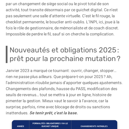
par un changement de siège social ou le pivot total de son
activité, tout transite désormais par ce guichet digital. Ce n’est
pas seulement une salle d’attente virtuelle. C’est le fil rouge, la
checklist permanente, le bouclier anti-oublis. L’INPI, ici, joue à la
fois le rôle de gestionnaire, de mémorialiste et de coach discret.
Impossible de perdre le fil, sauf si on cherche la complication.
Nouveautés et obligations 2025 :
prêt pour la prochaine mutation ?
Janvier 2023 a marqué ce tournant : ouvrir, changer, stopper…
rien ne passe plus ailleurs. Que prépare-t-on pour 2025 ? Ah,
l’administration n’oublie jamais d’apporter quelques ajustements.
Changements des plafonds, hausse du PASS, modification des
seuils de revenus… tout se mettra à jour en ligne, histoire de
pimenter la gestion. Mieux vaut le savoir à l’avance, car la
surprise, parfois, rime avec blocage de droits ou sanctions
inattendues.
Se tenir prêt, c’est la base
.
FORMALITÉS OBLIGATOIRES VIA LE
ANNÉE
GUICHET UNIQUE
CHANGEMENTS NOTABLES