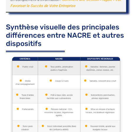
Favoriser le Succès de Votre Entreprise
Synthèse visuelle des principales
différences entre NACRE et autres
dispositifs
CRITÈRES
NACRE
DISPOSITIFS RÉGIONAUX
Public visé
Tous profils, priorisation
Variable : femmes, jeunes
publics fragilisés
diplômés, zones rurales, etc.
Durée
Jusqu’à 3 ans
Variable, souvent plus court
d’accompagnement
Type d’aides
Prêt à taux zéro, accès
Subventions ponctuelles,
financières
facilités aux subventions
primes régionales
Partenariats
Réseau national : CCI,
Mise en réseau d’acteurs
missions locales, organismes
locaux, incubateurs régionaux
agréés
Suivi post-
Suivi individuel possible (tiers
Souvent limité, ajusté aux
création
de confiance dédié)
budgets locaux