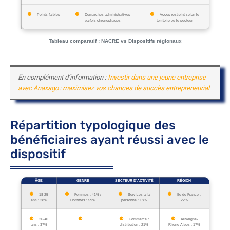
Points faibles
Démarches administratives
Accès restreint selon le
parfois chronophages
territoire ou le secteur
Tableau comparatif : NACRE vs Dispositifs régionaux
En complément d’information :
Investir dans une jeune entreprise
avec Anaxago : maximisez vos chances de succès entrepreneurial
Répartition typologique des
bénéficiaires ayant réussi avec le
dispositif
ÂGE
GENRE
SECTEUR D’ACTIVITÉ
RÉGION
18-25
Femmes : 41% /
Services à la
Ile-de-France :
ans : 28%
Hommes : 59%
personne : 18%
22%
26-40
Commerce /
Auvergne-
ans : 37%
distribution : 21%
Rhône-Alpes : 17%