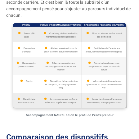
seconde carrière. Et c’est bien là toute la subtilité d’un
accompagnement pensé pour s’ajuster au parcours individuel de
chacun.
PROFIL
FORME D’ACCOMPAGNEMENT NACRE
SPÉCIFICITÉS / BESOINS COUVERTS
Jeune (-26
Coaching, ateliers collectifs,
Mise en réseau, renforcement
ans)
mentorat spécifique jeunesse
des soft skills
Demandeur
Ateliers approfondis sur le
Facilitation de l’accès aux
d’emploi
pitch et l’offre, suivi individualisé
aides, formation gestion d’entreprise
Reconversion
Bilan de compétences,
Sécurisation du parcours,
professionnelle
accompagnement financier sur-
adaptation du projet au marché
mesure
actuel
Senior
Conseil sur la transmission
Valorisation de l’expérience,
et la reprise, accompagnement
ajustement du projet au contexte de
long
vie
Bénéficiaire
Accompagnement renforcé,
Levée des freins à l’accès au
minima sociaux
médiation auprès des banques
financement, suivi psycho-social
Accompagnement NACRE selon le profil de l’entrepreneur
Comparaison des dispositifs