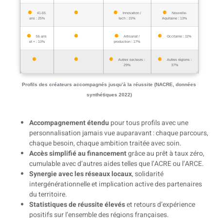
41-55
Innovation /
Nouvelle-
ans : 25%
tech : 15%
Aquitaine : 13%
55 ans
Artisanat /
Occitanie : 11%
et + : 10%
production : 17%
Autres secteurs :
Autres régions :
29%
37%
Profils des créateurs accompagnés jusqu’à la réussite (NACRE, données
synthétiques 2022)
Accompagnement étendu
pour tous profils avec une
personnalisation jamais vue auparavant : chaque parcours,
chaque besoin, chaque ambition traitée avec soin.
Accès simplifié au financement
grâce au prêt à taux zéro,
cumulable avec d’autres aides telles que l’ACRE ou l’ARCE.
Synergie avec les réseaux locaux
, solidarité
intergénérationnelle et implication active des partenaires
du territoire.
Statistiques de réussite élevés
et retours d’expérience
positifs sur l’ensemble des régions françaises.