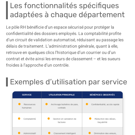
Les fonctionnalités spécifiques
adaptées à chaque département
Le pôle RH bénéficie d’un espace sécurisé pour protéger la
confidentialité des dossiers employés. La comptabilité profite
d’un circuit de validation automatisé, réduisant au passage les
délais de traitement. L’administration générale, quant à elle,
retrouve en quelques clics l’historique d’un courrier ou d’un
contrat et évite ainsi les erreurs de classement – et les sueurs
froides à l’approche d’un contrôle.
Exemples d’utilisation par service
SERVICE
UTILISATION PRINCIPALE
BÉNÉFICES OBSERVÉS
Ressources
Archivage bulletins de paie,
Confidentialité, accès rapide
humaines
contrats
Comptabilité
Gestion et validation de
Réduction des délais,
factures
traçabilité
Administratif
Classement intelligent
Diminution des erreurs,