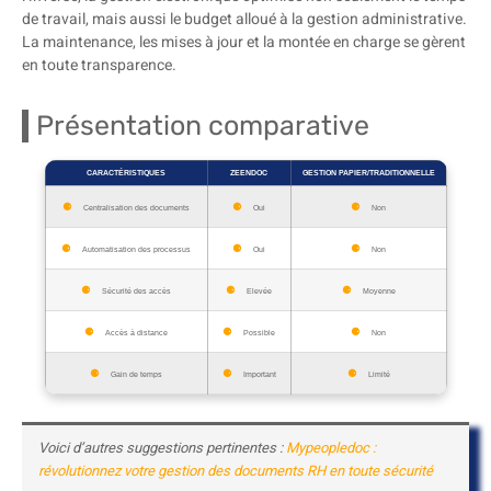
de travail, mais aussi le budget alloué à la gestion administrative.
La maintenance, les mises à jour et la montée en charge se gèrent
en toute transparence.
Présentation comparative
CARACTÉRISTIQUES
ZEENDOC
GESTION PAPIER/TRADITIONNELLE
Centralisation des documents
Oui
Non
Automatisation des processus
Oui
Non
Sécurité des accès
Elevée
Moyenne
Accès à distance
Possible
Non
Gain de temps
Important
Limité
Voici d’autres suggestions pertinentes :
Mypeopledoc :
révolutionnez votre gestion des documents RH en toute sécurité