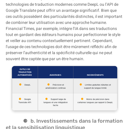
technologies de traduction modernes comme DeepL ou l’API de
Google Translate peut offrir un avantage significatif. Bien que
ces outils possèdent des particularités distinctes, il est important
de combiner leur utilisation avec une approche humaine.
Financial Times, par exemple, intègre l’IA dans ses traductions
tout en gardant des éditeurs humains pour perfectionner le style
et veiller au contenu contextuellement pertinent. Cependant,
l’usage de ces technologies doit être mûrement réfléchi afin de
préserver l’authenticité et la spécificité culturelle qui ne peut
souvent être captée que par un être humain.
OUTILS DE
TRADUCTION
AUTOMATISÉE
AVANTAGES
INCONVÉNIENTS
DeepL
Précision et
Limites gratuites réduites et
amélioration continue
support de langue limité
Google
Support large de
Moins de précision dans
Translate API
langues et une intégration
certaines langues par rapport à DeepL
facile
b. Investissements dans la formation
et la sensibilisation linguistique