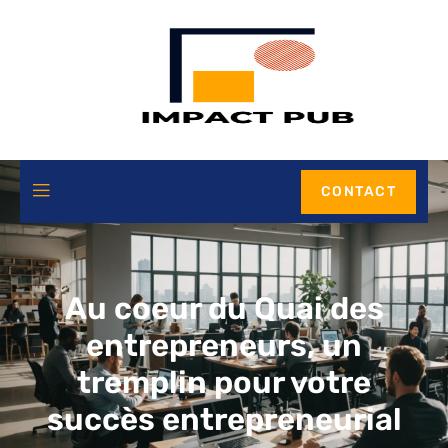
CONTACT
Au coeur du Quai des
entrepreneurs, un
tremplin pour votre
succès entrepreneurial