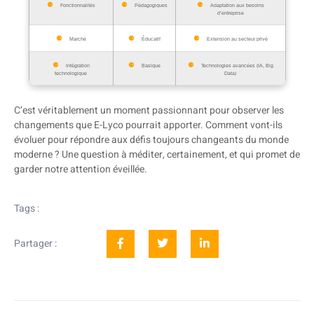
Fonctionnalités
Pédagogiques
Adaptation aux besoins
d’entreprise
Marché
Éducatif
Extension au secteur privé
Intégration
Basique
Technologies avancées (IA, Big
technologique
Data)
C’est véritablement un moment passionnant pour observer les
changements que E-Lyco pourrait apporter. Comment vont-ils
évoluer pour répondre aux défis toujours changeants du monde
moderne ? Une question à méditer, certainement, et qui promet de
garder notre attention éveillée.
Tags :
Partager :