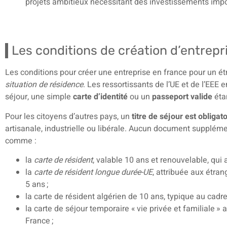
projets ambitieux nécessitant des investissements impor
Les conditions de création d’entrepr
Les conditions pour créer une entreprise en france pour un 
situation de résidence
. Les ressortissants de l’UE et de l’EEE 
séjour, une simple
carte d’identité
ou un
passeport valide
étan
Pour les citoyens d’autres pays, un
titre de séjour est obligato
artisanale, industrielle ou libérale. Aucun document supplémen
comme :
la
carte de résident
, valable 10 ans et renouvelable, qui a
la
carte de résident longue durée-UE
, attribuée aux étra
5 ans ;
la carte de résident algérien de 10 ans, typique au cadre
la carte de séjour temporaire « vie privée et familiale »
France ;